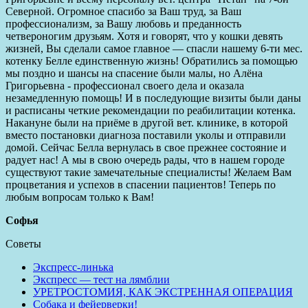
Северной. Огромное спасибо за Ваш труд, за Ваш
профессионализм, за Вашу любовь и преданность
четвероногим друзьям. Хотя и говорят, что у кошки девять
жизней, Вы сделали самое главное — спасли нашему 6-ти мес.
котенку Белле единственную жизнь! Обратились за помощью
мы поздно и шансы на спасение были малы, но Алёна
Григорьевна - профессионал своего дела и оказала
незамедленную помощь! И в последующие визиты были даны
и расписаны четкие рекомендации по реабилитации котенка.
Накануне были на приёме в другой вет. клинике, в которой
вместо постановки диагноза поставили уколы и отправили
домой. Сейчас Белла вернулась в свое прежнее состояние и
радует нас! А мы в свою очередь рады, что в нашем городе
существуют такие замечательные специалисты! Желаем Вам
процветания и успехов в спасении пациентов! Теперь по
любым вопросам только к Вам!
Софья
Советы
Экспресс-линька
Экспресс — тест на лямблии
УРЕТРОСТОМИЯ, КАК ЭКСТРЕННАЯ ОПЕРАЦИЯ
Собака и фейерверки!