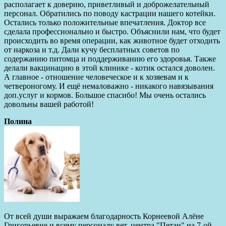
располагает к доверию, приветливый и доброжелательный
персонал. Обратились по поводу кастрации нашего котейки.
Остались только положительные впечатления. Доктор все
сделала профессионально и быстро. Объяснили нам, что будет
происходить во время операции, как животное будет отходить
от наркоза и т.д. Дали кучу бесплатных советов по
содержанию питомца и поддерживанию его здоровья. Также
делали вакцинацию в этой клинике - котик остался доволен.
А главное - отношение человеческое и к хозяевам и к
четвероногому. И ещё немаловажно - никакого навязывания
доп.услуг и кормов. Большое спасибо! Мы очень остались
довольны вашей работой!
Полина
От всей души выражаем благодарность Корнеевой Алёне
Григорьевне и всему персоналу вет. центра "Петан" на 7-ой