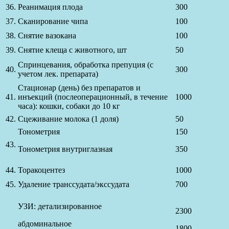
36.
Реанимация плода
300
37.
Сканирование чипа
100
38.
Снятие вазокана
100
39.
Снятие клеща с животного, шт
50
Спринцевания, обработка препуция (с
40.
300
учетом лек. препарата)
Стационар (день) без препаратов и
41.
инъекций (послеоперационный, в течение
1000
часа): кошки, собаки до 10 кг
42.
Сцеживание молока (1 доля)
50
Тонометрия
150
43.
Тонометрия внутриглазная
350
44.
Торакоцентез
1000
45.
Удаление транссудата/экссудата
700
УЗИ: детализированное
2300
абдоминальное
1800