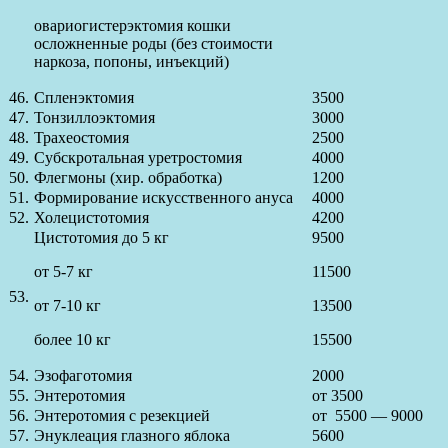
овариогистерэктомия кошки
осложненные роды (без стоимости
наркоза, попоны, инъекций)
46.
Спленэктомия
3500
47.
Тонзиллоэктомия
3000
48.
Трахеостомия
2500
49.
Субскротальная уретростомия
4000
50.
Флегмоны (хир. обработка)
1200
51.
Формирование искусственного ануса
4000
52.
Холецистотомия
4200
Цистотомия до 5 кг
9500
от 5-7 кг
11500
53.
от 7-10 кг
13500
более 10 кг
15500
54.
Эзофаготомия
2000
55.
Энтеротомия
от 3500
56.
Энтеротомия с резекцией
от 5500 — 9000
57.
Энуклеация глазного яблока
5600