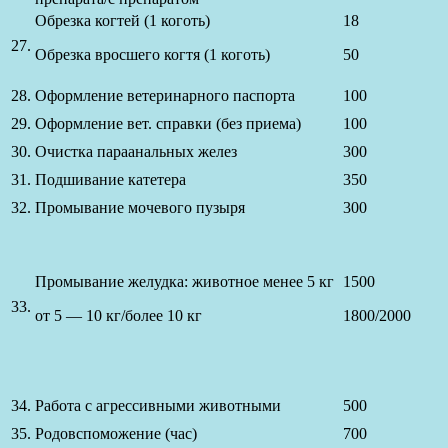
Обрезка когтей (1 коготь)
18
27.
Обрезка вросшего когтя (1 коготь)
50
28.
Оформление ветеринарного паспорта
100
29.
Оформление вет. справки (без приема)
100
30.
Очистка параанальных желез
300
31.
Подшивание катетера
350
32.
Промывание мочевого пузыря
300
Промывание желудка: животное менее 5 кг
1500
33.
от 5 — 10 кг/более 10 кг
1800/2000
34.
Работа с агрессивными животными
500
35.
Родовспоможение (час)
700