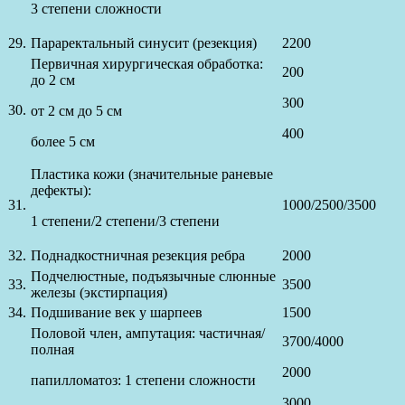
3 степени сложности
29.
Параректальный синусит (резекция)
2200
Первичная хирургическая обработка:
200
до 2 см
300
30.
от 2 см до 5 см
400
более 5 см
Пластика кожи (значительные раневые
дефекты):
31.
1000/2500/3500
1 степени/2 степени/3 степени
32.
Поднадкостничная резекция ребра
2000
Подчелюстные, подъязычные слюнные
33.
3500
железы (экстирпация)
34.
Подшивание век у шарпеев
1500
Половой член, ампутация: частичная/
3700/4000
полная
2000
папилломатоз: 1 степени сложности
3000