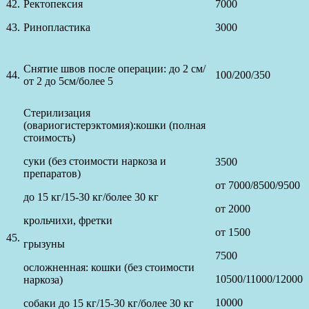
42.
Ректопексия
7000
43.
Ринопластика
3000
Снятие швов после операции: до 2 см/
44.
100/200/350
от 2 до 5см/более 5
Стерилизация
(овариогистерэктомия):кошки (полная
стоимость)
суки (без стоимости наркоза и
3500
препаратов)
от 7000/8500/9500
до 15 кг/15-30 кг/более 30 кг
от 2000
крольчихи, фретки
от 1500
45.
грызуны
7500
осложненная: кошки (без стоимости
10500/11000/12000
наркоза)
10000
собаки до 15 кг/15-30 кг/более 30 кг