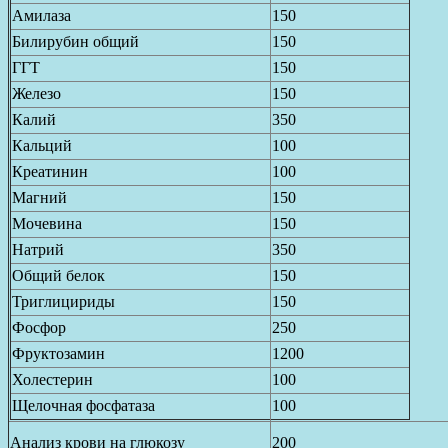
Амилаза
150
Билирубин общий
150
ГГТ
150
Железо
150
Калий
350
Кальций
100
Креатинин
100
Магний
150
Мочевина
150
Натрий
350
Общий белок
150
Триглицириды
150
Фосфор
250
Фруктозамин
1200
Холестерин
100
Щелочная фосфатаза
100
Анализ крови на глюкозу
200